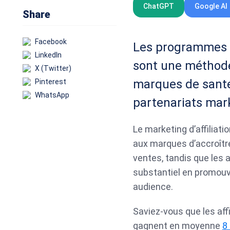
ChatGPT
Google AI
Share
Facebook
Les programmes d’
LinkedIn
sont une méthode
X (Twitter)
marques de santé e
Pinterest
WhatsApp
partenariats mar
Le marketing d’affiliat
aux marques d’accroître 
ventes, tandis que les a
substantiel en promouva
audience.
Saviez-vous que les affi
gagnent en moyenne
8