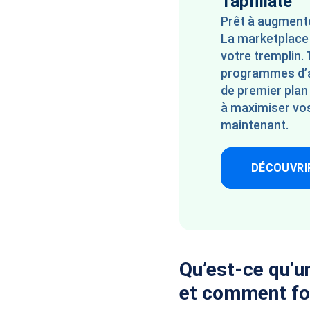
Tapfiliate
Prêt à augment
La marketplace 
votre tremplin.
programmes d’af
de premier pla
à maximiser vos
maintenant.
DÉCOUVRI
Qu’est-ce qu’u
et comment fon