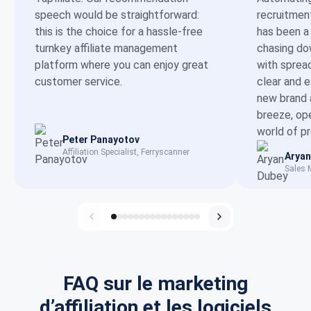
speech would be straightforward:
recruitmen
this is the choice for a hassle-free
has been a
turnkey affiliate management
chasing dow
platform where you can enjoy great
with sprea
customer service.
clear and 
new brand 
breeze, op
world of p
Peter Panayotov
Affiliation Specialist, Ferryscanner
Aryan
Sales 
FAQ sur le marketing
d’affiliation et les logiciels