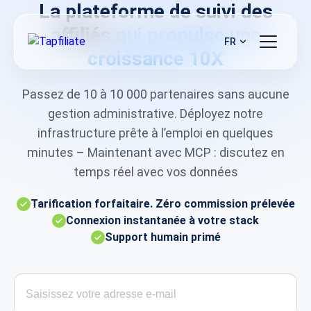
La plateforme de suivi des
affiliés
qui propulse une
FR
croissance 10X
Passez de 10 à 10 000 partenaires sans aucune
gestion administrative. Déployez notre
infrastructure prête à l’emploi en quelques
minutes – Maintenant avec MCP : discutez en
temps réel avec vos données
Tarification forfaitaire. Zéro commission prélevée
Connexion instantanée à votre stack
Support humain primé