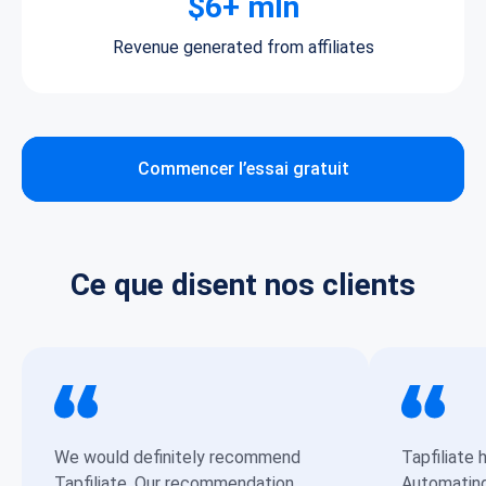
$6+ mln
Revenue generated from affiliates
Commencer l’essai gratuit
Ce que disent nos clients
We would definitely recommend
Tapfiliate 
Tapfiliate. Our recommendation
Automating 