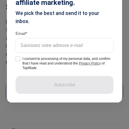
affiliate marketing.
SaaS en 2026
We pick the best and send it to your
inbox.
Des startups en phase initiale aux entreprises
SaaS matures, ce guide compare les meilleures
Email
alternatives à TrackDesk en fonction des prix, de
l’évolutivité, des intégrations et du type
d’entreprise pour lequel chaque plateforme est la
I consent to processing of my personal data, and confirm
mieux adaptée.
that I have read and understood the
Privacy Policy
of
Tapfiliate.
Juil 16, 2026
Subscribe
En savoir plus