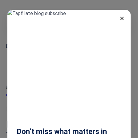
FR
Blog
SaaS
Tapfiliate Blog
Affiliate Marketing
SaaS
Meilleures alternatives à
Don’t miss what matters in
Trackdesk pour les entreprises