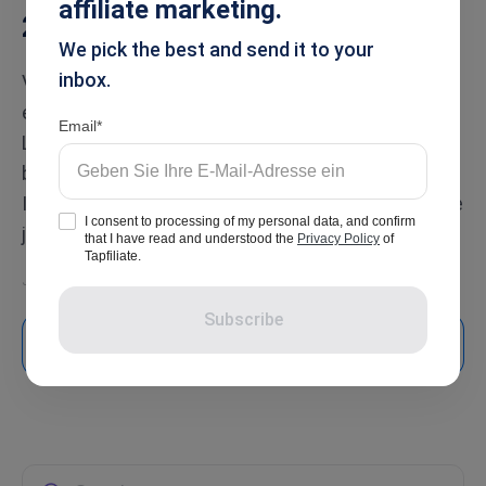
affiliate marketing.
2026
We pick the best and send it to your
inbox.
Von Start-ups in der Frühphase bis hin zu
etablierten SaaS-Unternehmen vergleicht dieser
Email
Leitfaden die besten TrackDesk-Alternativen
basierend auf Preisgestaltung, Skalierbarkeit,
Integrationen und der Art von Unternehmen, für die
I consent to processing of my personal data, and confirm
jede Plattform am besten geeignet ist.
that I have read and understood the
Privacy Policy
of
Tapfiliate.
Jul 16, 2026
Subscribe
Mehr lesen