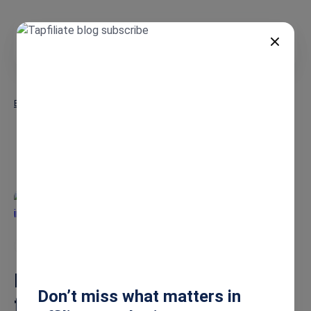
DE
Blog
SaaS
Tapfiliate Blog
Affiliate Marketing
SaaS
Beste Trackdesk-Alternativen
Don’t miss what matters in
für SaaS-Unternehmen im Jahr