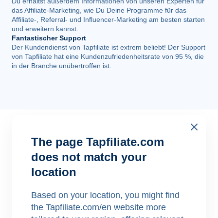
Du erhältst außerdem Informationen von unseren Experten für
das Affiliate-Marketing, wie Du Deine Programme für das
Affiliate-, Referral- und Influencer-Marketing am besten starten
und erweitern kannst.
Fantastischer Support
Der Kundendienst von Tapfiliate ist extrem beliebt! Der Support
von Tapfiliate hat eine Kundenzufriedenheitsrate von 95 %, die
in der Branche unübertroffen ist.
The page Tapfiliate.com
does not match your
location
Du bist in guter
Gesellschaft
Based on your location, you might find
the Tapfiliate.com/en website more