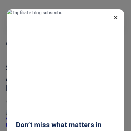
DE
Blog
So berechnen Sie SaaS-Affiliate-Provisionen: Der ROI-Leitfaden
2026
So berechnen Sie SaaS-
Affiliate-Provisionen: Der ROI-
Leitfaden 2026
Apr 30, 2026
Ashley Howe
Don’t miss what matters in