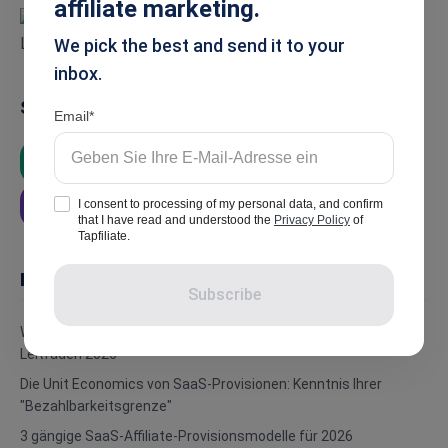
affiliate marketing.
We pick the best and send it to your
inbox.
Summarise
Email
ChatGPT
Google AI
Grok
I consent to processing of my personal data, and confirm
Perplexity
that I have read and understood the
Privacy Policy
of
Tapfiliate.
In this article
Subscribe
Wie man SaaS-Affiliate-Provisionen berechnet: Der ROI-
Leitfaden 2026
Die Unit Economics von SaaS-Provisionen: Kenntnis Ihrer
"Bezahlbarkeitsgrenze"
3 gängige SaaS-Affiliate-Provisionsmodelle für 2026