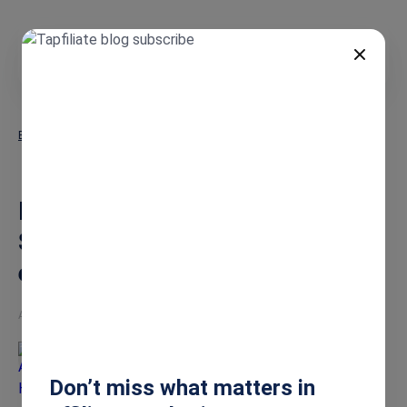
DE
Blog
LinkMink Bewertung (2026): Skalieren dieses Stripe-exklusiven
Tools für SaaS?
LinkMink Bewertung (2026):
Skalieren dieses Stripe-
exklusiven Tools für SaaS?
Apr 30, 2026
Ashley Howe
Don’t miss what matters in