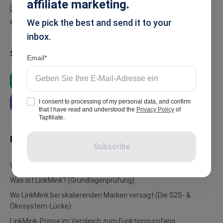
affiliate marketing.
We pick the best and send it to your
inbox.
Summarise
Email
ChatGPT
Google AI
Grok
I consent to processing of my personal data, and confirm
Perplexity
that I have read and understood the
Privacy Policy
of
Tapfiliate.
In this article
Subscribe
Wesentliche Erkenntnisse
Was ist LinkMink? (Grundlagenprüfung)
Wo LinkMink bei skalierenden Marken versagt (Die S2S- &
Ökosystem-Lücke)
LinkMink-Preise im Vergleich zum Funktionsumfang