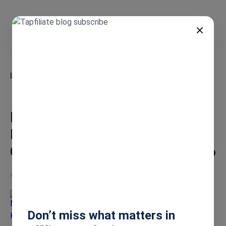
DE
Blog
Datenschutz im Affiliate-Marketing: Ihr Leitfaden für Compliance
und Vertrauen 2026
Datenschutz im Affiliate-
Marketing: Ihr Leitfaden für
Compliance und Vertrauen 2026
Apr 30, 2026
Masha Komnenic
Don’t miss what matters in