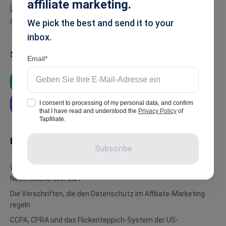
affiliate marketing.
We pick the best and send it to your
inbox.
Summarise
Email
ChatGPT
Google AI
Grok
I consent to processing of my personal data, and confirm
Perplexity
that I have read and understood the
Privacy Policy
of
Tapfiliate.
In this article
Subscribe
Warum Datenschutz im Affiliate-Marketing 2026 keine
Nebensache sein darf
Die Vorschriften, die den Datenschutz im Affiliate-Marketing
regeln
CCPA, CPRA und das Flickenteppich-System der US-