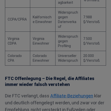
% Umsatz
agbarkeit
Widerspruch
Kalifornisch
gegen
7.988
CCPA/CPRA
e Einwohner
Datenverka
$/Verstoß
uf
Widerspruch
Virginia
Virginia
7.500
gegen
CDPA
Einwohner
$/Verstoß
Profiling
Colorado
Colorado
Universeller
20.000
CPA
Einwohner
Widerspruch
$/Verstoß
FTC Offenlegung – Die Regel, die Affiliates
immer wieder falsch verstehen
Die FTC verlangt, dass
Affiliate-Beziehungen
klar
und deutlich offengelegt werden, und zwar vor der
Empfehlung, nicht versteckt in Fußzeilen oder