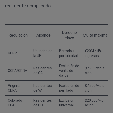
realmente complicado.
Derecho
Regulación
Alcance
Multa máxima
clave
Usuarios de
Borrado +
€20M / 4%
GDPR
la UE
portabilidad
ingresos
Exclusión de
Residentes
$7,988/viola
CCPA/CPRA
venta de
de CA
ción
datos
Virginia
Residentes
Exclusión de
$7,500/viola
CDPA
de VA
perfilado
ción
Colorado
Residentes
Exclusión
$20,000/viol
CPA
de CO
universal
ación