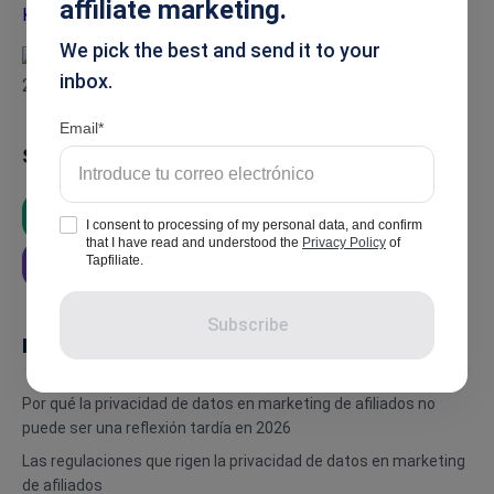
affiliate marketing.
We pick the best and send it to your
inbox.
Email
Summarise
ChatGPT
Google AI
Grok
I consent to processing of my personal data, and confirm
that I have read and understood the
Privacy Policy
of
Tapfiliate.
Perplexity
Subscribe
In this article
Por qué la privacidad de datos en marketing de afiliados no
puede ser una reflexión tardía en 2026
Las regulaciones que rigen la privacidad de datos en marketing
de afiliados