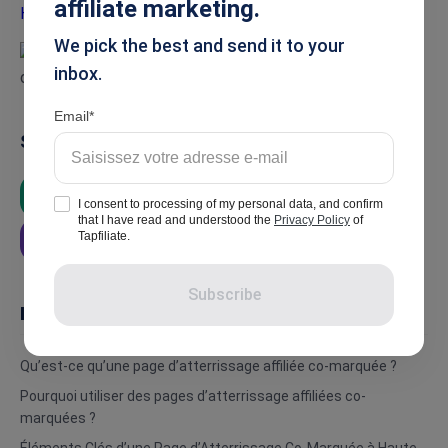
affiliate marketing.
We pick the best and send it to your
inbox.
Email
Summarise
ChatGPT
Google AI
Grok
I consent to processing of my personal data, and confirm
that I have read and understood the
Privacy Policy
of
Tapfiliate.
Perplexity
Subscribe
In this article
Qu’est-ce qu’une page d’atterrissage affiliée co-marquée ?
Pourquoi utiliser des pages d’atterrissage affiliées co-
marquées ?