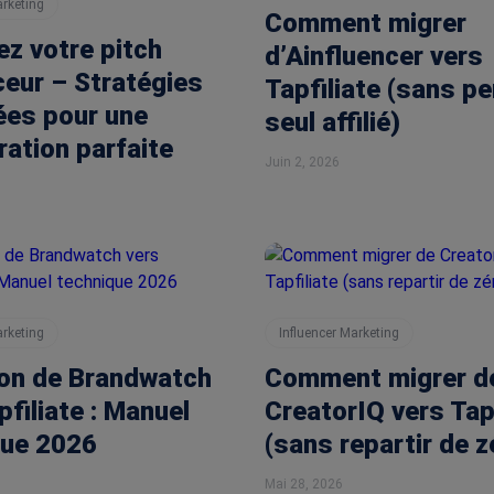
arketing
Comment migrer
ez votre pitch
d’Ainfluencer vers
ceur – Stratégies
Tapfiliate (sans pe
ées pour une
seul affilié)
ration parfaite
Juin 2, 2026
arketing
Influencer Marketing
ion de Brandwatch
Comment migrer d
pfiliate : Manuel
CreatorIQ vers Tapf
que 2026
(sans repartir de z
Mai 28, 2026