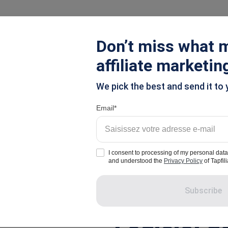
tions
Tarifs
Resources
Don’t miss what m
affiliate marketin
We pick the best and send it to 
Email
Tapfiliate Blog
I consent to processing of my personal data
and understood the
Privacy Policy
of Tapfili
Subscribe
Influencer Marketing
Affiliate Mark