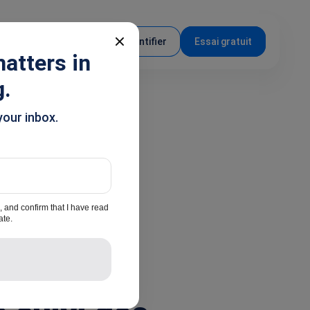
FR
S'identifier
Essai gratuit
atters in
g.
your inbox.
, and confirm that I have read
ate.
eting
Partner Marketing