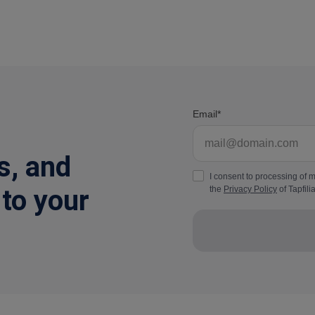
Email
s, and
I consent to processing of 
 to your
the
Privacy Policy
of Tapfilia