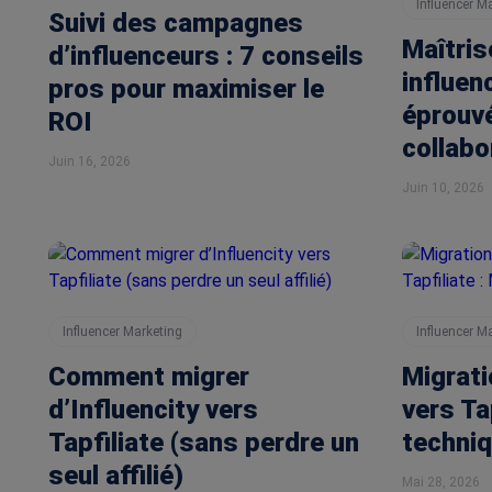
Influencer M
Suivi des campagnes
Maîtris
d’influenceurs : 7 conseils
influen
pros pour maximiser le
éprouv
ROI
collabo
Juin 16, 2026
Juin 10, 2026
Influencer Marketing
Influencer M
Comment migrer
Migrat
d’Influencity vers
vers Ta
Tapfiliate (sans perdre un
techni
seul affilié)
Mai 28, 2026