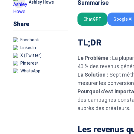
Summarise
Ashley Howe
ChatGPT
Google AI
Share
Facebook
TL;DR
LinkedIn
X (Twitter)
Le Problème :
La plupar
Pinterest
40 % des revenus génér
WhatsApp
La Solution :
Sept métho
mesurer les conversions
Pourquoi c’est importa
des campagnes constaten
auprès des créateurs.
Les revenus q