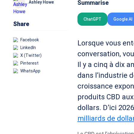
Summarise
Ashley Howe
ChatGPT
Google AI
Share
Facebook
Lorsque vous ent
LinkedIn
conversation, vou
X (Twitter)
Il y a cinq à dix
Pinterest
WhatsApp
dans l’industrie d
croissance expone
produits CBD aux 
dollars. D’ici 202
milliards de dolla
Le CBD est l’abréviatio