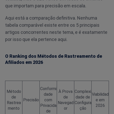
que importam para precisão em escala.
Aqui está a comparação definitiva. Nenhuma
tabela comparável existe entre os 5 principais
artigos concorrentes neste tema, e é exatamente
por isso que ela pertence aqui.
O Ranking dos Métodos de Rastreamento de
Afiliados em 2026
Conformi
Método
À Prova
Complexi
dade
Viabilidad
de
de
dade de
Precisão
com
e em
Rastrea
Navegad
Configura
Privacida
2026
mento
or
ção
de