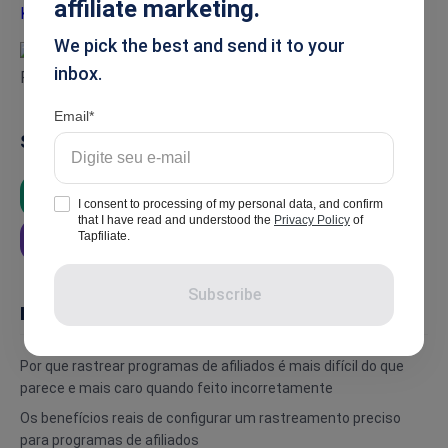
affiliate marketing.
We pick the best and send it to your
inbox.
Email
Summarise
ChatGPT
Google AI
Grok
I consent to processing of my personal data, and confirm
that I have read and understood the
Privacy Policy
of
Tapfiliate.
Perplexity
Subscribe
In this article
Por que rastrear programas de afiliados é mais difícil do que
parece e mais caro quando feito incorretamente
Os benefícios reais de configurar um rastreamento preciso
para programas de afiliados