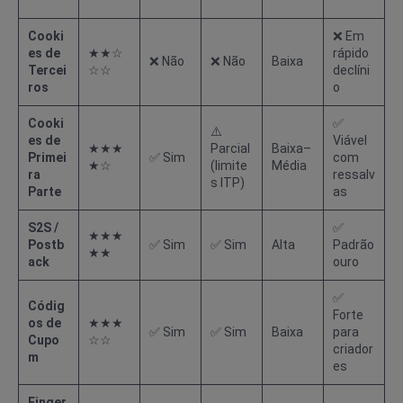
Cooki
❌ Em
es de
★★☆
rápido
❌ Não
❌ Não
Baixa
Tercei
☆☆
declíni
ros
o
Cooki
✅
⚠️
es de
Viável
★★★
Parcial
Baixa–
Primei
✅ Sim
com
★☆
(limite
Média
ra
ressalv
s ITP)
Parte
as
S2S /
✅
★★★
Postb
✅ Sim
✅ Sim
Alta
Padrão
★★
ack
ouro
✅
Códig
Forte
os de
★★★
✅ Sim
✅ Sim
Baixa
para
Cupo
☆☆
criador
m
es
Finger