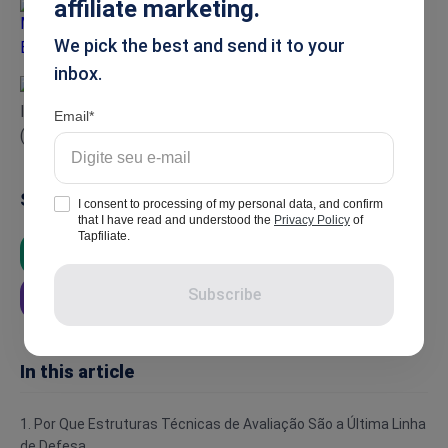
affiliate marketing.
Mariam Elmiesiry
We pick the best and send it to your
inbox.
Email
Summarise
I consent to processing of my personal data, and confirm
that I have read and understood the
Privacy Policy
of
Tapfiliate.
ChatGPT
Google AI
Grok
Subscribe
Perplexity
In this article
1. Por Que Estruturas Técnicas de Avaliação São a Última Linha
de Defesa