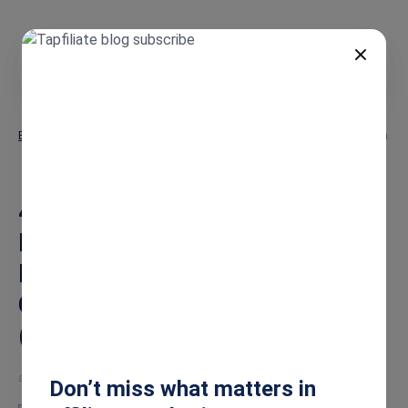
PT
Blog
45 Principais Perguntas para Entrevistas com Influenciadores para
Colaborações de Alto Retorno (2026)
45 Principais Perguntas para
Entrevistas com
Influenciadores para
Colaborações de Alto Retorno
(2026)
abr 30, 2026
Don’t miss what matters in