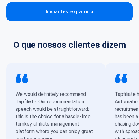
Iniciar teste gratuito
O que nossos clientes dizem
We would definitely recommend
Tapfiliate 
Tapfiliate. Our recommendation
Automating 
speech would be straightforward:
recruitmen
this is the choice for a hassle-free
has been a
turnkey affiliate management
chasing dow
platform where you can enjoy great
with sprea
customer service.
clear and 