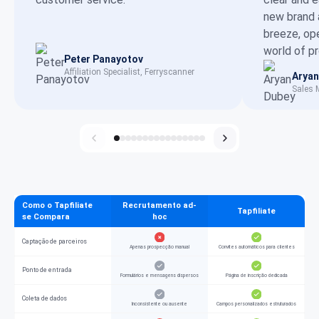
new brand 
breeze, op
world of p
Peter Panayotov
Affiliation Specialist, Ferryscanner
Aryan
Sales 
Como o Tapfiliate
Recrutamento ad-
Tapfiliate
se Compara
hoc
Captação de parceiros
Apenas prospecção manual
Convites automáticos para clientes
Ponto de entrada
Formulários e mensagens dispersos
Página de inscrição dedicada
Coleta de dados
Inconsistente ou ausente
Campos personalizados estruturados