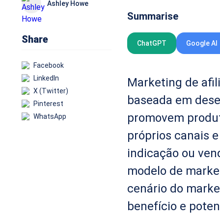
Ashley Howe
Summarise
Share
ChatGPT
Google AI
Facebook
LinkedIn
Marketing de afi
X (Twitter)
baseada em dese
Pinterest
promovem produto
WhatsApp
próprios canais 
indicação ou ven
modelo de marke
cenário do market
benefício e poten