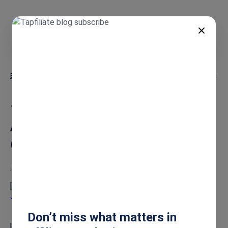
PT
Blog
15 Melhores Programas de Afiliados de IA em 2026 (Comparados)
15 Melhores Programas de
Afiliados de IA em 2026
(Comparados)
jun 30, 2026
Jesse
Don’t miss what matters in