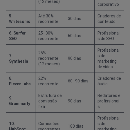
(12 meses)
corporativo
5.
Até 30%
Criadores de
30 dias
Writesonic
recorrente
conteúdo
6. Surfer
25–30%
Profissionai
60 dias
SEO
recorrente
s de SEO
Profissionai
25%
7.
s de
recorrente
90 dias
Synthesia
marketing
(12 meses)
de vídeo
8.
22%
Criadores de
60–90 dias
ElevenLabs
recorrente
áudio
Estrutura de
Redatores e
9.
comissão
90 dias
profissionai
Grammarly
fixa
s
Profissionai
10.
Comissões
s de
180 dias
HubSpot
recorrentes
marketing