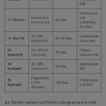
B2B
Profissionai
Comissões
s de
11. Pictory
60 dias
recorrentes
marketing
de vídeo
15–20%
Criadores de
12. Murf AI
60–90 dias
recorrente
voice-over
13.
Até 50% de
Público
90 dias
Speechify
comissão
educacional
14.
30–50%
Agências de
60 dias
Scalenut
recorrente
SEO
Pagamento
15.
Profissionai
s CPA
120 dias
Semrush
s de SEO
elevados
As fontes variam conforme o programa e a rede.