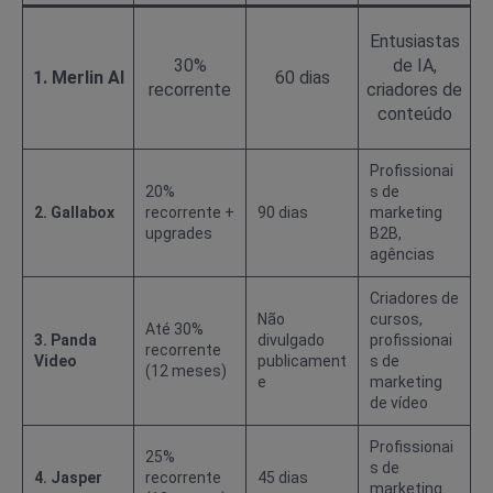
Entusiastas
30%
de IA,
1. Merlin AI
60 dias
recorrente
criadores de
conteúdo
Profissionai
20%
s de
2. Gallabox
recorrente +
90 dias
marketing
upgrades
B2B,
agências
Criadores de
Não
cursos,
Até 30%
3. Panda
divulgado
profissionai
recorrente
Video
publicament
s de
(12 meses)
e
marketing
de vídeo
Profissionai
25%
s de
4. Jasper
recorrente
45 dias
marketing