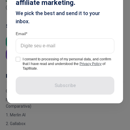
affiliate marketing.
We pick the best and send it to your
inbox.
Summarise
Email
ChatGPT
Google AI
Grok
Perplexity
I consent to processing of my personal data, and confirm
that I have read and understood the
Privacy Policy
of
Tapfiliate.
In this article
Subscribe
O que torna um programa de afiliados de IA excelente?
Melhores Programas de Afiliados de IA em 2026 (com Tabela
Comparativa)
1. Merlin AI
2. Gallabox