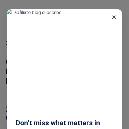
ES
Blog
Cómo Atraer Súper Afiliados: La Estrategia Completa de 5 Pasos
Cómo Atraer Súper Afiliados:
La Estrategia Completa de 5
Pasos
Jun 10, 2026
Alena Korotkevich
Don’t miss what matters in