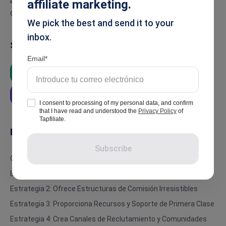
affiliate marketing.
We pick the best and send it to your
inbox.
Summarise
Email
ChatGPT
Google AI
Grok
Perplexity
I consent to processing of my personal data, and confirm
that I have read and understood the
Privacy Policy
of
Tapfiliate.
In this article
Subscribe
Qué es un Súper Afiliado y Por Qué Importa
Estrategia 1: Construya una Reputación de Marca Magnética
Estrategia 2: Ofrece Estructuras de Comisión Irresistibles
Estrategia 3: Proporciona Recursos y Soporte de Primera Clase
Estrategia 4: Crea Canales de Reclutamiento y Comunidades