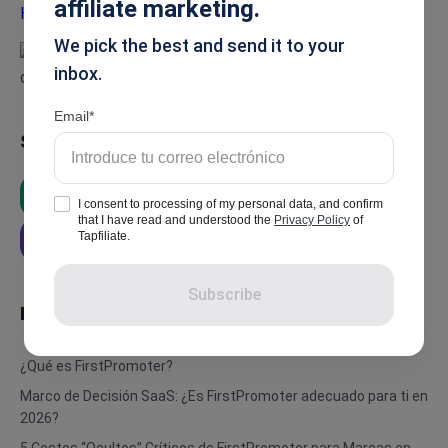
affiliate marketing.
We pick the best and send it to your
inbox.
Email
Summarise
ChatGPT
Google AI
Grok
I consent to processing of my personal data, and confirm
that I have read and understood the
Privacy Policy
of
Tapfiliate.
Perplexity
Subscribe
In this article
¿Qué es FirstPromoter?
Marco de Decisión SaaS: ¿Es FirstPromoter adecuado para ti en
2026?