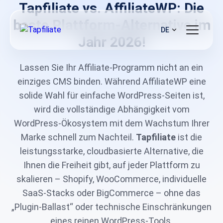
Tapfiliate vs. AffiliateWP: Die
beste Plattform-Alternative im
DE
Jahr 2026!
Lassen Sie Ihr Affiliate-Programm nicht an ein
einziges CMS binden. Während AffiliateWP eine
solide Wahl für einfache WordPress-Seiten ist,
wird die vollständige Abhängigkeit vom
WordPress-Ökosystem mit dem Wachstum Ihrer
Marke schnell zum Nachteil.
Tapfiliate
ist die
leistungsstarke, cloudbasierte Alternative, die
Ihnen die Freiheit gibt, auf jeder Plattform zu
skalieren – Shopify, WooCommerce, individuelle
SaaS-Stacks oder BigCommerce – ohne das
„Plugin-Ballast“ oder technische Einschränkungen
eines reinen WordPress-Tools.