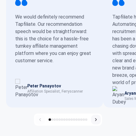
We would definitely recommend
Tapfiliate 
Tapfiliate. Our recommendation
Automating 
speech would be straightforward:
recruitmen
this is the choice for a hassle-free
has been a
turnkey affiliate management
chasing dow
platform where you can enjoy great
with sprea
customer service.
clear and 
new brand 
breeze, op
world of p
Peter Panayotov
Affiliation Specialist, Ferryscanner
Aryan
Sales 