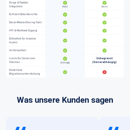
Stripe- & Paddle-
Integration
(Nativ)
(Basis)
Echtzeit-Datenberichte
Social-Media-Sharing-Tools
API- & Webhook-Zugang
Bibliothek für kreative
Assets
Leistungsboni
Limits für Conversion-
Unbegrenzt
Volumen
(Serverabhängig)
(Großzügig)
Kostenlose
Migrationsunterstützung
Was unsere Kunden sagen