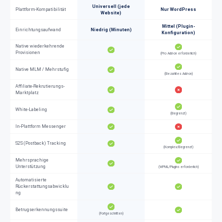
Universell (jede
Plattform-Kompatibilität
Nur WordPress
Website)
Mittel (Plugin-
Einrichtungsaufwand
Niedrig (Minuten)
Konfiguration)
Native wiederkehrende
Provisionen
(Pro Add-on erforderlich)
Native MLM / Mehrstufig
(Bezahltes Add-on)
Affiliate-Rekrutierungs-
Marktplatz
White-Labeling
(Begrenzt)
In-Plattform Messenger
S2S (Postback) Tracking
(Komplex/Begrenzt)
Mehrsprachige
Unterstützung
(WPML/Plugins erforderlich)
Automatisierte
Rückerstattungsabwicklu
ng
Betrugserkennungssuite
(Fortgeschritten)