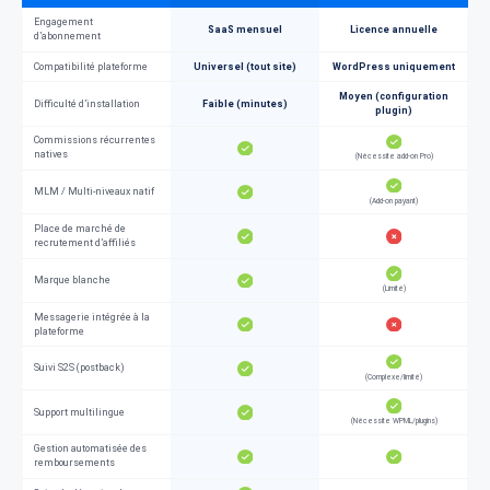
Engagement
SaaS mensuel
Licence annuelle
d’abonnement
Compatibilité plateforme
Universel (tout site)
WordPress uniquement
Moyen (configuration
Difficulté d’installation
Faible (minutes)
plugin)
Commissions récurrentes
natives
(Nécessite add-on Pro)
MLM / Multi-niveaux natif
(Add-on payant)
Place de marché de
recrutement d’affiliés
Marque blanche
(Limité)
Messagerie intégrée à la
plateforme
Suivi S2S (postback)
(Complexe/limité)
Support multilingue
(Nécessite WPML/plugins)
Gestion automatisée des
remboursements