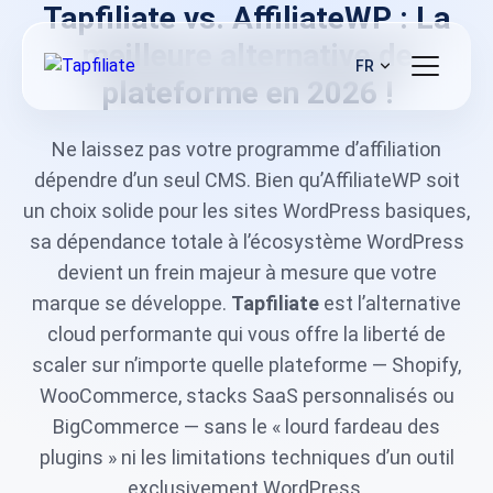
Tapfiliate vs. AffiliateWP : La
meilleure alternative de
FR
plateforme en 2026 !
Ne laissez pas votre programme d’affiliation
dépendre d’un seul CMS. Bien qu’AffiliateWP soit
un choix solide pour les sites WordPress basiques,
sa dépendance totale à l’écosystème WordPress
devient un frein majeur à mesure que votre
marque se développe.
Tapfiliate
est l’alternative
cloud performante qui vous offre la liberté de
scaler sur n’importe quelle plateforme — Shopify,
WooCommerce, stacks SaaS personnalisés ou
BigCommerce — sans le « lourd fardeau des
plugins » ni les limitations techniques d’un outil
exclusivement WordPress.