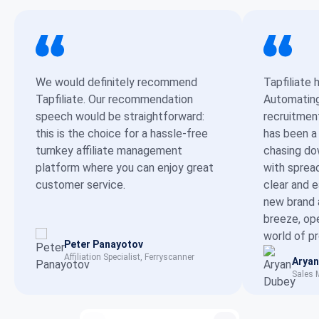
We would definitely recommend
Tapfiliate 
Tapfiliate. Our recommendation
Automating 
speech would be straightforward:
recruitmen
this is the choice for a hassle-free
has been a
turnkey affiliate management
chasing dow
platform where you can enjoy great
with sprea
customer service.
clear and 
new brand 
breeze, op
world of p
Peter Panayotov
Affiliation Specialist, Ferryscanner
Aryan
Sales 