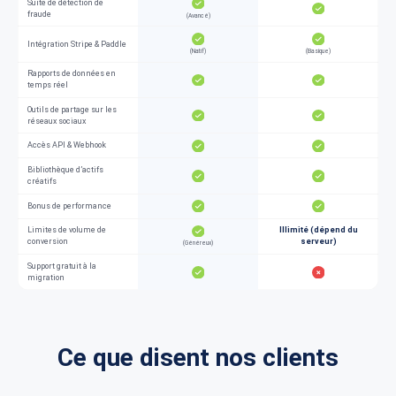
Suite de détection de
fraude
(Avancé)
Intégration Stripe & Paddle
(Natif)
(Basique)
Rapports de données en
temps réel
Outils de partage sur les
réseaux sociaux
Accès API & Webhook
Bibliothèque d’actifs
créatifs
Bonus de performance
Limites de volume de
Illimité (dépend du
conversion
serveur)
(Généreux)
Support gratuit à la
migration
Ce que disent nos clients