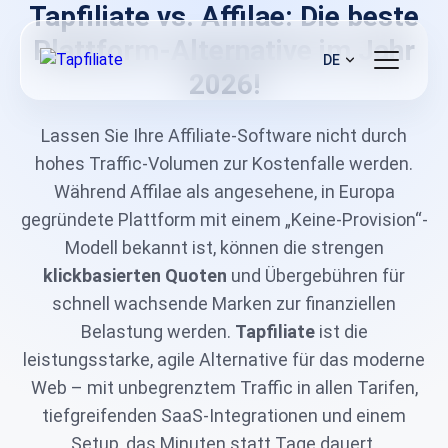
Tapfiliate vs. Affilae: Die beste
Plattform-Alternative im Jahr
DE
2026!
Lassen Sie Ihre Affiliate-Software nicht durch
hohes Traffic-Volumen zur Kostenfalle werden.
Während Affilae als angesehene, in Europa
gegründete Plattform mit einem „Keine-Provision“-
Modell bekannt ist, können die strengen
klickbasierten Quoten
und Übergebühren für
schnell wachsende Marken zur finanziellen
Belastung werden.
Tapfiliate
ist die
leistungsstarke, agile Alternative für das moderne
Web – mit unbegrenztem Traffic in allen Tarifen,
tiefgreifenden SaaS-Integrationen und einem
Setup, das Minuten statt Tage dauert.