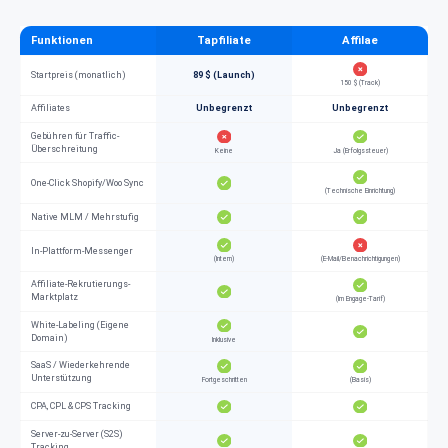
Funktionen
Tapfiliate
Affilae
Startpreis (monatlich)
89 $ (Launch)
150 $ (Track)
Affiliates
Unbegrenzt
Unbegrenzt
Gebühren für Traffic-
Überschreitung
Keine
Ja (Erfolgssteuer)
One-Click Shopify/Woo Sync
(Technische Einrichtung)
Native MLM / Mehrstufig
In-Plattform-Messenger
(Intern)
(E-Mail/Benachrichtigungen)
Affiliate-Rekrutierungs-
Marktplatz
(Im Engage-Tarif)
White-Labeling (Eigene
Domain)
Inklusive
SaaS / Wiederkehrende
Unterstützung
Fortgeschritten
(Basis)
CPA, CPL & CPS Tracking
Server-zu-Server (S2S)
Tracking