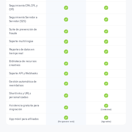
Seguimiento CPA, CPL y
CPS
Seguimiento Servidor a
Servidor (S2S)
Suite de prevención de
fraude
Soporte multilingüe
Reportes de datos en
tiempo real
Biblioteca de recursos
creativos
Soporte API y Webhooks
Gestión automática de
reembolsos
Shortlinks y URLs
personalizadas
Asistencia gratuita para
migración
(Condicional)
App móvil para afiliados
(Responsive web)
(App nativa)