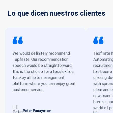
Lo que dicen nuestros clientes
We would definitely recommend
Tapfiliate 
Tapfiliate. Our recommendation
Automating 
speech would be straightforward:
recruitmen
this is the choice for a hassle-free
has been a
turnkey affiliate management
chasing dow
platform where you can enjoy great
with sprea
customer service.
clear and 
new brand 
breeze, op
world of p
Peter Panayotov