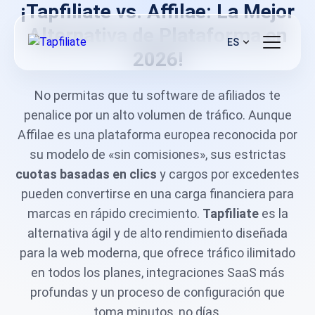
¡Tapfiliate vs. Affilae: La Mejor
Alternativa de Plataforma en
ES
2026!
No permitas que tu software de afiliados te
penalice por un alto volumen de tráfico. Aunque
Affilae es una plataforma europea reconocida por
su modelo de «sin comisiones», sus estrictas
cuotas basadas en clics
y cargos por excedentes
pueden convertirse en una carga financiera para
marcas en rápido crecimiento.
Tapfiliate
es la
alternativa ágil y de alto rendimiento diseñada
para la web moderna, que ofrece tráfico ilimitado
en todos los planes, integraciones SaaS más
profundas y un proceso de configuración que
toma minutos, no días.