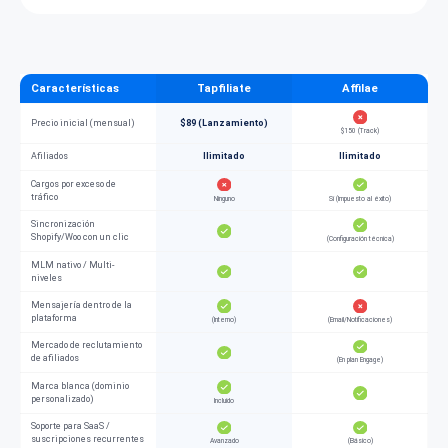
Características
Tapfiliate
Affilae
Precio inicial (mensual)
$89 (Lanzamiento)
$150 (Track)
Afiliados
Ilimitado
Ilimitado
Cargos por exceso de
tráfico
Ninguno
Sí (Impuesto al éxito)
Sincronización
Shopify/Woo con un clic
(Configuración técnica)
MLM nativo / Multi-
niveles
Mensajería dentro de la
plataforma
(Interno)
(Email/Notificaciones)
Mercado de reclutamiento
de afiliados
(En plan Engage)
Marca blanca (dominio
personalizado)
Incluido
Soporte para SaaS /
suscripciones recurrentes
Avanzado
(Básico)