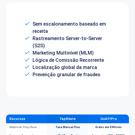
Sem escalonamento baseado em
receita
Rastreamento Server-to-Server
(S2S)
Marketing Multinível (MLM)
Lógica de Comissão Recorrente
Localização global da marca
Prevenção granular de fraudes
Recursos
Tapfiliate
GoAffPro
Modelo de Preço Base
Taxa Mensal Fixa
Grátis até $99/mês