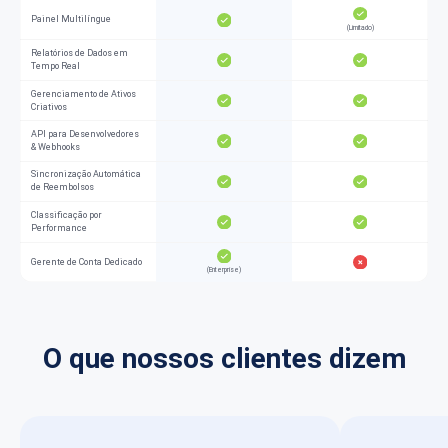
Painel Multilíngue
(Limitado)
Relatórios de Dados em
Tempo Real
Gerenciamento de Ativos
Criativos
API para Desenvolvedores
& Webhooks
Sincronização Automática
de Reembolsos
Classificação por
Performance
Gerente de Conta Dedicado
(Enterprise)
O que nossos clientes dizem