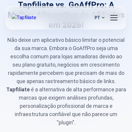
Tapfiliate vs. GoAffPro: A
Melhor Alternativa de Afiliados
PT
em 2026!
Não deixe um aplicativo básico limitar o potencial
da sua marca. Embora o GoAffPro seja uma
escolha comum para lojas amadoras devido ao
seu plano gratuito, negócios em crescimento
rapidamente percebem que precisam de mais do
que apenas rastreamento básico de links.
Tapfiliate
é a alternativa de alta performance para
marcas que exigem análises profundas,
personalização profissional de marca e
infraestrutura confiável que não parece um
“plugin”.