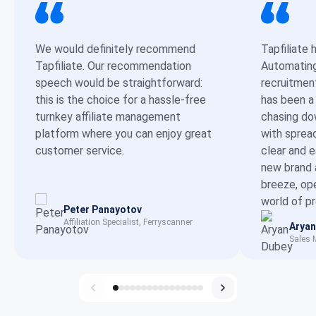
We would definitely recommend
Tapfiliate 
Tapfiliate. Our recommendation
Automating 
speech would be straightforward:
recruitmen
this is the choice for a hassle-free
has been a
turnkey affiliate management
chasing dow
platform where you can enjoy great
with sprea
customer service.
clear and 
new brand 
breeze, op
world of p
Peter Panayotov
Affiliation Specialist, Ferryscanner
Aryan
Sales 