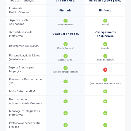
Taxas por Transação
0% (Taxa Fixa)
Agressivo ($99 a $3999)
Limites de
Ilimitado
Ilimitado
Pedidos/Vendas
Suporte a SaaS e
Assinaturas
(Avançado/Nativo)
(Básico)
Compatibilidade da
Principalmente
Qualquer Site/SaaS
Plataforma
Shopify/Woo
Rastreamento CPA & CPL
(Suporte Completo)
(Limitado)
Personalização de Marca
(White-Label)
(Escala e Acima)
(Somente Premium)
Suporte Gratuito para
Migração
(Liderado por Especialistas)
Precisão no Rastreamento
(S2S)
(Principalmente baseado em Pixel)
Motor Nativo de MLM
Recrutamento
Automatizado de Parceiros
Mensageiro Integrado na
Plataforma
Proteção Avançada contra
Fraudes