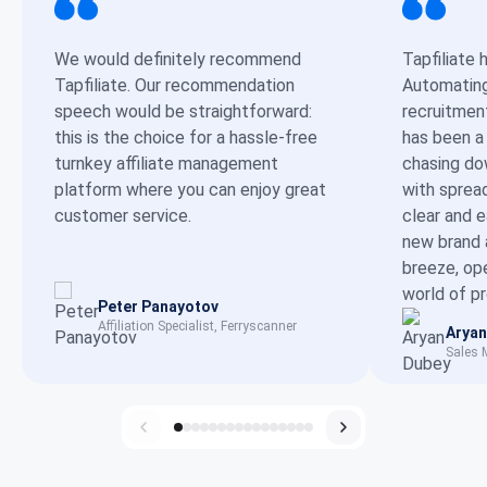
We would definitely recommend
Tapfiliate 
Tapfiliate. Our recommendation
Automating 
speech would be straightforward:
recruitmen
this is the choice for a hassle-free
has been a
turnkey affiliate management
chasing dow
platform where you can enjoy great
with sprea
customer service.
clear and 
new brand 
breeze, op
world of p
Peter Panayotov
Affiliation Specialist, Ferryscanner
Aryan
Sales 