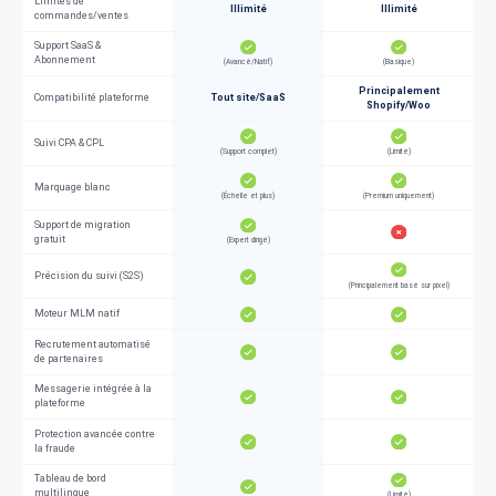
Limites de
Illimité
Illimité
commandes/ventes
Support SaaS &
Abonnement
(Avancé/Natif)
(Basique)
Principalement
Compatibilité plateforme
Tout site/SaaS
Shopify/Woo
Suivi CPA & CPL
(Support complet)
(Limité)
Marquage blanc
(Échelle et plus)
(Premium uniquement)
Support de migration
gratuit
(Expert dirigé)
Précision du suivi (S2S)
(Principalement basé sur pixel)
Moteur MLM natif
Recrutement automatisé
de partenaires
Messagerie intégrée à la
plateforme
Protection avancée contre
la fraude
Tableau de bord
multilingue
(Limité)