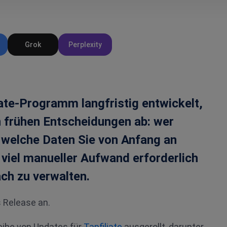
Grok
Perplexity
liate-Programm langfristig entwickelt,
n frühen Entscheidungen ab: wer
 welche Daten Sie von Anfang an
 viel manueller Aufwand erforderlich
ach zu verwalten.
 Release an.
Reihe von Updates für
Tapfiliate
ausgerollt, darunter