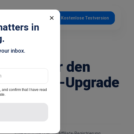
DE
Anmelden
Kostenlose Testversion
atters in
g.
your inbox.
rolle über den
 Plattform-Upgrade
, and confirm that I have read
ate.
In this article
Volle Kontrolle über die Affiliate-Registrierung