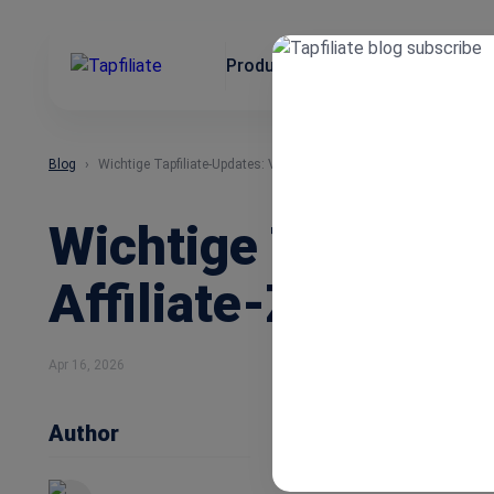
Produkt
Einsatzbereiche
Int
Blog
Wichtige Tapfiliate-Updates: Volle Kontrolle über den Affiliate-Z
Wichtige Tapfiliat
Affiliate-Zugang 
Apr 16, 2026
Author