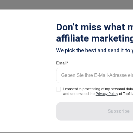
egrationen
Preise
Ressourcen
Don’t miss what m
affiliate marketin
ugang und ein umfassendes Plattform-Upgrade
We pick the best and send it to 
e-Updates: Volle Kont
Email
und ein umfassendes
I consent to processing of my personal data
and understood the
Privacy Policy
of Tapfili
Subscribe