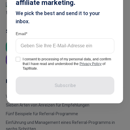
affiliate marketing.
We pick the best and send it to your
inbox.
Summarise
Email
ChatGPT
Google AI
Grok
I consent to processing of my personal data, and confirm
Perplexity
that I have read and understood the
Privacy Policy
of
Tapfiliate.
In this article
Subscribe
Was ist ein Referral-Programm?
Sieben Arten von Anreizen für Empfehlungen
Fünf Beispiele für Referral-Programme
Einführung und Management eines Referral-Programms in
sechs Schritten