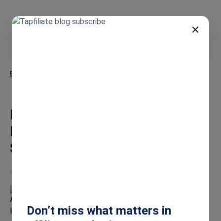
DE
Blog
Referral-Programm erstellen: Der ultimative Schritt-für-Schritt-
Leitfaden
Referral-Programm erstellen:
Der ultimative Schritt-für-
Schritt-Leitfaden
Jan 15, 2026
Alena Korotkevich
Don’t miss what matters in