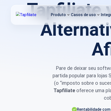
Tapfiliate
Produto
Casos de uso
Integ
Alternat
Af
Pare de deixar seu soft
partida popular para loja
(o “imposto sobre o suce
Tapfiliate
oferece uma pla
cob
Rentabilidade com