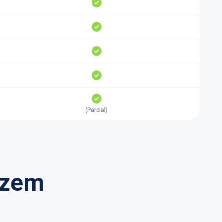
(Parcial)
izem