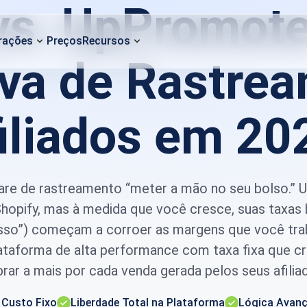
 vs. UpPromot
rações
Preços
Recursos
iva de Rastre
iliados em 20
ware de rastreamento “meter a mão no seu bolso.”
s Shopify, mas à medida que você cresce, suas tax
sso”) começam a corroer as margens que você traba
taforma de alta performance com taxa fixa que c
rar a mais por cada venda gerada pelos seus afilia
 Custo Fixo
Liberdade Total na Plataforma
Lógica Avanç