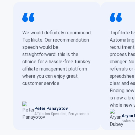
We would definitely recommend
Tapfiliate h
Tapfiliate. Our recommendation
Automating t
speech would be
recruitment
straightforward: this is the
process ha
choice for a hassle-free turnkey
changer. No
affiliate management platform
referrals or
where you can enjoy great
spreadsheet
customer service.
clear and e
Finding ne
is now a br
whole new w
Peter Panayotov
Affiliation Specialist, Ferryscanner
Aryan
Sales M