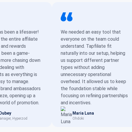
as been a lifesaver!
We needed an easy tool that
he entire affiliate
everyone on the team could
 and rewards
understand. Tapfiliate fit
s been a game-
naturally into our setup, helping
 more chasing down
us support different partner
 dealing with
types without adding
s as everything is
unnecessary operational
asy to manage.
overhead. It allowed us to keep
w brand ambassadors
the foundation stable while
eeze, opening up a
focusing on refining partnerships
orld of promotion.
and incentives.
 Dubey
Maria Luna
anager, Hyperzod
Ohdoki