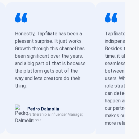
Honestly, Tapfiliate has been a
Tapfiliate has
pleasant surprise. It just works.
indispensable to
Growth through this channel has
Besides tracking
been significant over the years,
time, it also en
and a big part of that is because
seamlessly bri
the platform gets out of the
between advert
way and lets creators do their
users. With Tapf
thing.
role strategy h
can detect issu
happen and work
our partners to
Pedro Dalmolin
Partnership & Influencer Manager,
makes our enti
Lingopie
more reliable