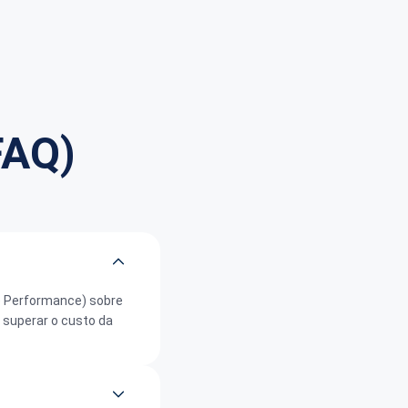
Georgi Ko
CEO, Cashw
FAQ)
e Performance) sobre
 superar o custo da