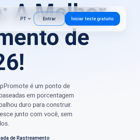
e: A Melhor
PT
Entrar
Iniciar teste gratuito
amento de
26!
 UpPromote é um ponto de
as baseadas em porcentagem
lhou duro para construir.
resce junto com você, sem
dos.
ada de Rastreamento