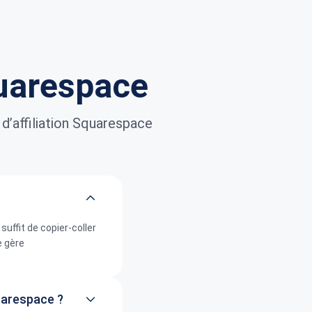
quarespace
’affiliation Squarespace
suffit de copier-coller
e gère
quarespace ?