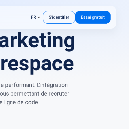
FR
S'identifier
Essai gratuit
marketing
uarespace
 performant. L’intégration
 vous permettant de recruter
e ligne de code