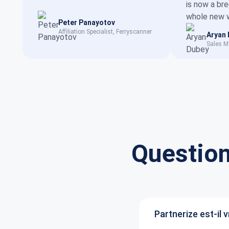
is now a br
whole new w
Peter Panayotov
Affiliation Specialist, Ferryscanner
Aryan
Sales M
Questio
Partnerize est-il 