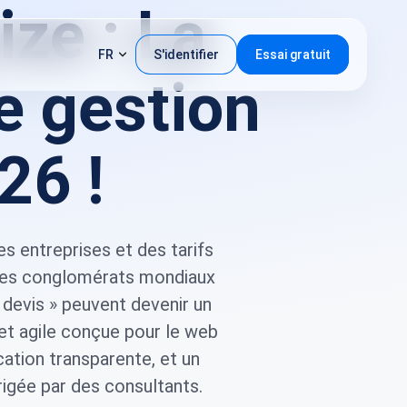
ize : La
FR
S'identifier
Essai gratuit
e gestion
26 !
s entreprises et des tarifs
 les conglomérats mondiaux
devis » peuvent devenir un
et agile conçue pour le web
ation transparente, et un
rigée par des consultants.