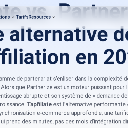
ate vs. Partner
tions
Tarifs
Resources
e alternative d
ffiliation en 20
amme de partenariat s’enliser dans la complexité de
.
Alors que Partnerize est un moteur puissant pour
entissage abrupte et son système de « demande de 
croissance.
Tapfiliate
est l’alternative performante 
nchronisation e-commerce approfondie, une tarific
qui prend des minutes, pas des mois d’intégration di