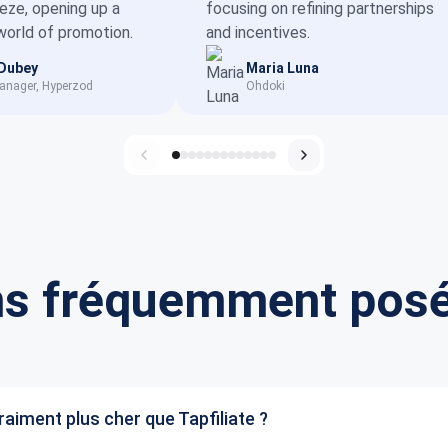
eeze, opening up a
focusing on refining partnerships
orld of promotion.
and incentives.
 Dubey
Maria Luna
anager, Hyperzod
Ohdoki
ns fréquemment posé
vraiment plus cher que Tapfiliate ?