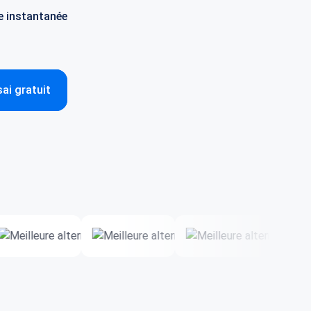
e instantanée
i gratuit