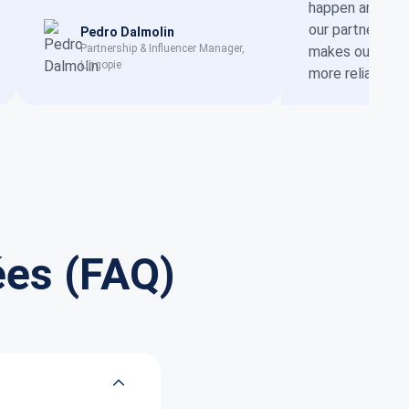
happen and work
our partners to
Pedro Dalmolin
Partnership & Influencer Manager,
makes our enti
Lingopie
more reliable
Georgi Ko
CEO, Cashw
es (FAQ)