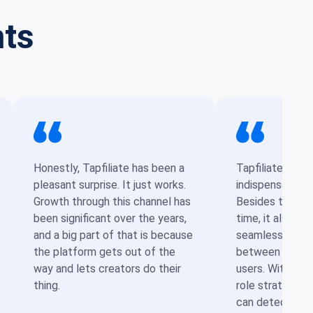
nts
Honestly, Tapfiliate has been a
Tapfiliate has
pleasant surprise. It just works.
indispensable to
Growth through this channel has
Besides tracking
been significant over the years,
time, it also en
and a big part of that is because
seamlessly bri
the platform gets out of the
between advert
way and lets creators do their
users. With Tapf
thing.
role strategy h
can detect issu